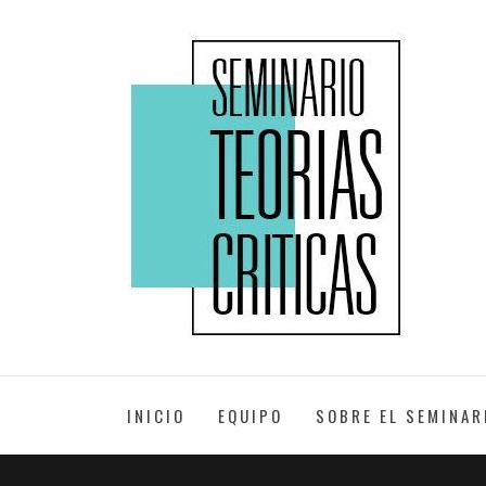
Skip
to
XXII EDICIÓN
content
SEMINARIO
TEORÍAS
INICIO
EQUIPO
SOBRE EL SEMINAR
CRÍTICAS