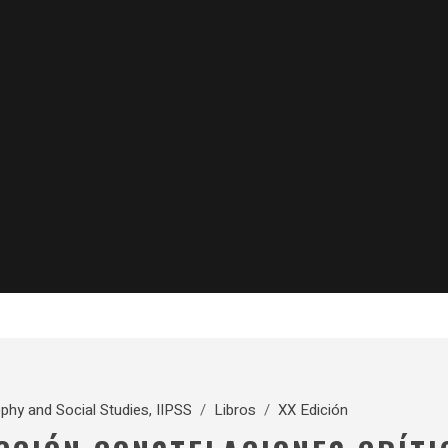
sophy and Social Studies, IIPSS
/
Libros
/
XX Edición