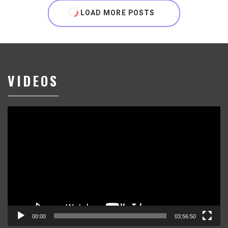
LOAD MORE POSTS
VIDEOS
Reproductor
de
vídeo
00:00
03:56:50