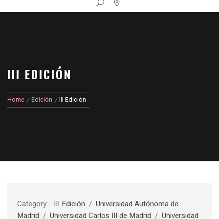
III EDICIÓN
Home
Edición
III Edición
Category:
III Edición
/
Universidad Autónoma de
Madrid
/
Universidad Carlos III de Madrid
/
Universidad