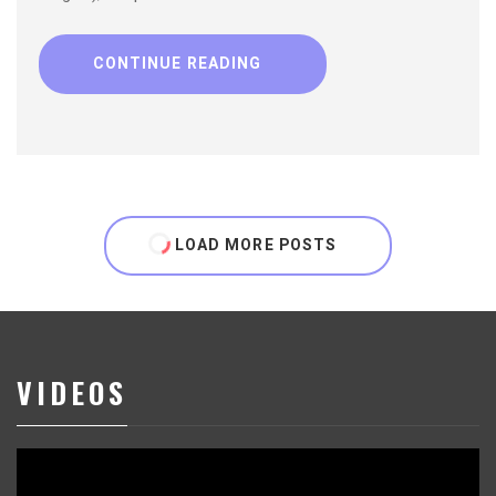
CONTINUE READING
LOAD MORE POSTS
VIDEOS
Reproductor
de