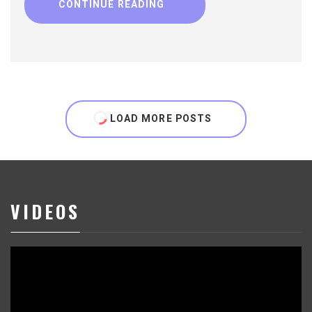
CONTINUE READING
LOAD MORE POSTS
VIDEOS
Reproductor
de
vídeo