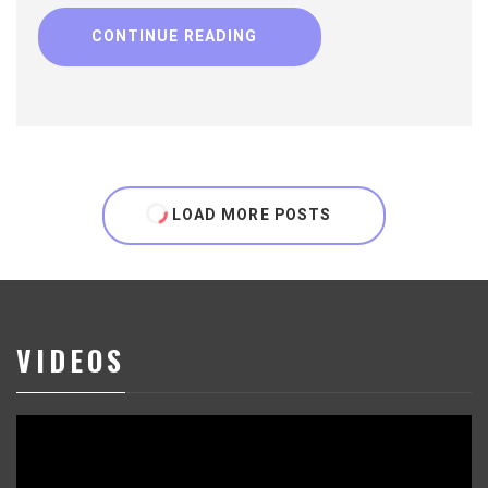
CONTINUE READING
LOAD MORE POSTS
VIDEOS
Reproductor
de
vídeo