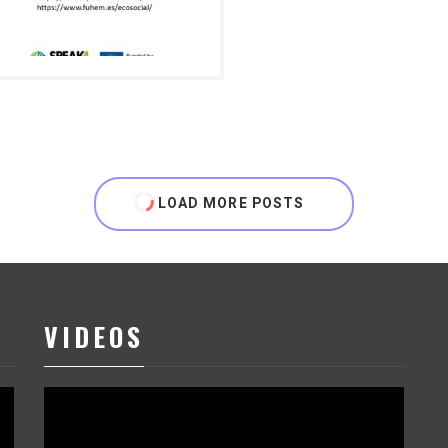
LOAD MORE POSTS
VIDEOS
Reproductor
de
vídeo