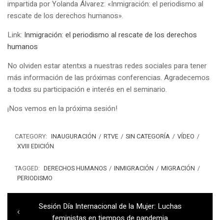
impartida por Yolanda Álvarez: «Inmigración: el periodismo al
rescate de los derechos humanos».
Link:
Inmigración: el periodismo al rescate de los derechos
humanos
No olviden estar atentxs a nuestras redes sociales para tener
más información de las próximas conferencias. Agradecemos
a todxs su participación e interés en el seminario.
¡Nos vemos en la próxima sesión!
CATEGORY:
INAUGURACIÓN
/
RTVE
/
SIN CATEGORÍA
/
VÍDEO
/
XVIII EDICIÓN
TAGGED:
DERECHOS HUMANOS
/
INMIGRACIÓN
/
MIGRACIÓN
/
PERIODISMO
Navegación
Previous
Sesión Día Internacional de la Mujer: Luchas
de
post:
feministas en tiempos de pandemia