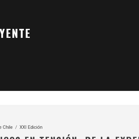
YENTE
e Chile
/
XXI Edición