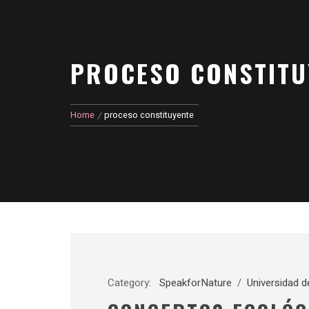
PROCESO CONSTITU
Home
proceso constituyente
Category:
SpeakforNature
/
Universidad d