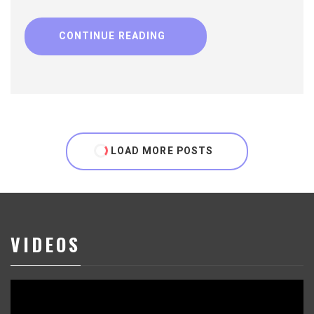
CONTINUE READING
LOAD MORE POSTS
VIDEOS
Reproductor
de